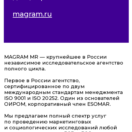
MAGRAM MR — крупнейшее в России
независимое исследовательское агентство
полного цикла.
Первое в России агентство,
сертифицированное по двум
международным стандартам менеджмента
ISO 9001 и ISO 20 252. Один из основателей
ОИРОМ, корпоративный член ESOMAR.
Мы предлагаем полный спектр услуг
по проведению маркетинговых
и социологических исследований любой
сложности на рынках B2B и B2C.
В нашем агентстве создан knowledge-
центр — система накопления знаний,
которая помогает понять цели клиентов
в контексте развития рынка и конкурентной
среды, позволяет видеть тенденции
и перспективы развития рынков. Благодаря
knowledge-центру MAGRAM MR всегда
предлагает оптимальный исследовательский
подход.
Интеллектуальные ресурсы, технические
возможности и партнерство с крупнейшими
мировыми агентствами позволяют
MAGRAM MR проводить исследования
по всему миру.