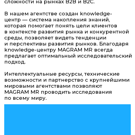
Наталия
Турунова
Исполнительный
директор
Natalie.Turunova@magram.ru
На сайт компании
© ОИРОМ 2003-2026.
Все права защищены.