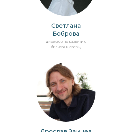
Светлана
Боброва
директор по развитию
бизнеса NielsenIQ
Ярослав Заицев