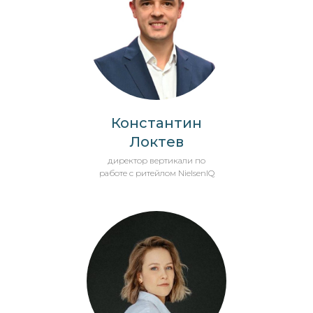
Константин
Локтев
директор вертикали по
работе с ритейлом NielsenIQ